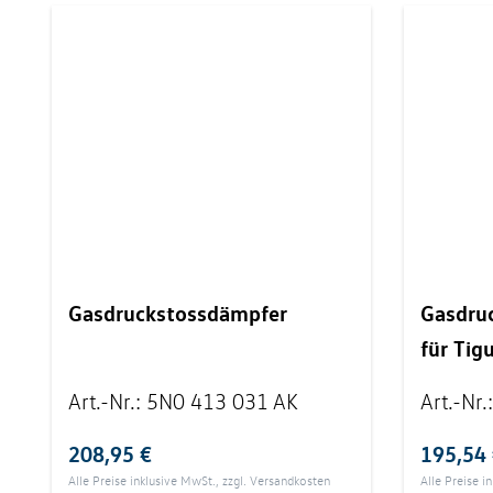
Gasdruckstossdämpfer
Gasdru
für Tig
Art.-Nr.
:
5N0 413 031 AK
Art.-Nr.
208,95 €
195,54
Alle Preise inklusive MwSt., zzgl.
Versandkosten
Alle Preise i