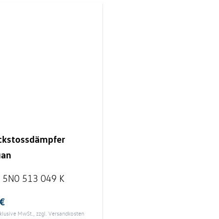
ckstossdämpfer
uan
:
5N0 513 049 K
 €
nklusive MwSt., zzgl.
Versandkosten