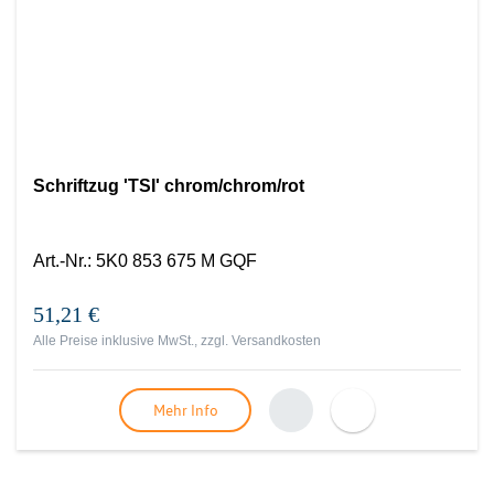
Schriftzug 'TSI' chrom/chrom/rot
Art.-Nr.
:
5K0 853 675 M GQF
51,21 €
Alle Preise inklusive MwSt., zzgl.
Versandkosten
Mehr Info