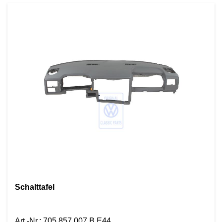
Schalttafel
Art.-Nr.
:
705 857 007 B E44