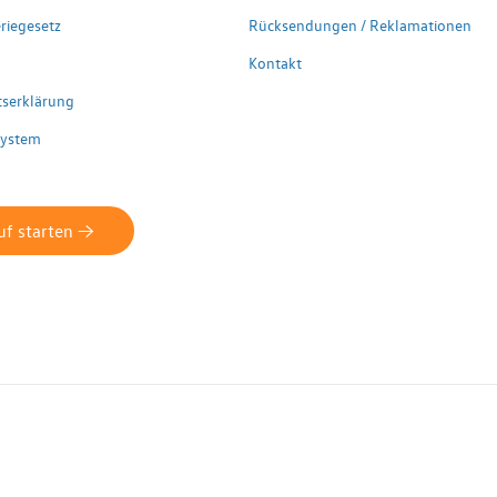
riegesetz
Rücksendungen / Reklamationen
Kontakt
itserklärung
system
f starten ->