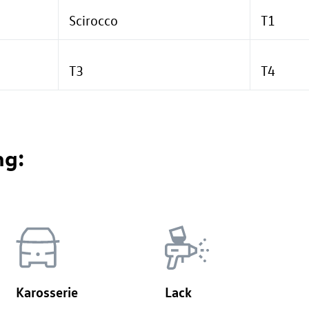
Scirocco
T1
T3
T4
ng:
Karosserie
Lack