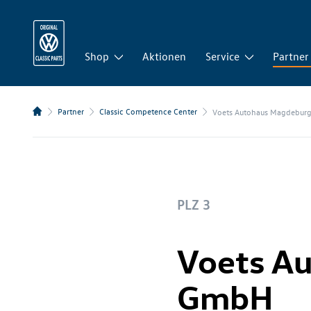
Shop
Aktionen
Service
Partner
Partner
Classic Competence Center
Voets Autohaus Magdebur
PLZ 3
Voets A
GmbH