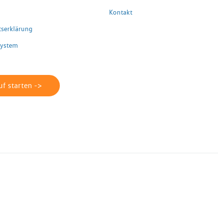
Kontakt
itserklärung
system
f starten ->