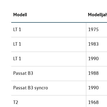
Modell
Modellja
LT 1
1975
LT 1
1983
LT 1
1990
Passat B3
1988
Passat B3 syncro
1990
T2
1968