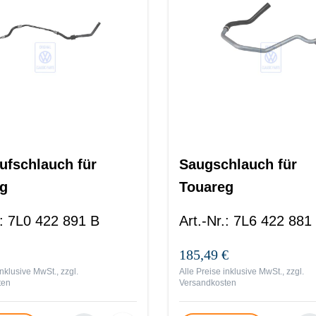
ufschlauch für
Saugschlauch für
g
Touareg
:
7L0 422 891 B
Art.-Nr.
:
7L6 422 881
185,49 €
inklusive MwSt., zzgl.
Alle Preise inklusive MwSt., zzgl.
ten
Versandkosten