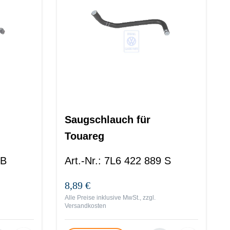
Saugschlauch für
Touareg
 B
Art.-Nr.
:
7L6 422 889 S
8,89 €
Alle Preise inklusive MwSt., zzgl.
Versandkosten