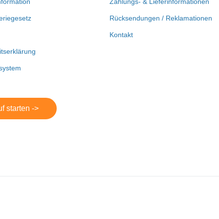
nformation
Zahlungs- & Lieferinformationen
eriegesetz
Rücksendungen / Reklamationen
Kontakt
itserklärung
system
f starten ->