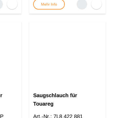
Mehr Info
r
Saugschlauch für
Touareg
 P
Art.-Nr.
:
7L8 422 881