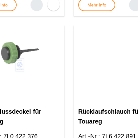
Info
Mehr Info
lussdeckel für
Rücklaufschlauch fü
g
Touareg
:
7L0 422 376
Art.-Nr.
:
7L6 422 891