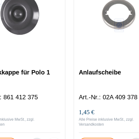
kappe für Polo 1
Anlaufscheibe
:
861 412 375
Art.-Nr.
:
02A 409 378
1,45 €
inklusive MwSt., zzgl.
Alle Preise inklusive MwSt., zzgl.
ten
Versandkosten