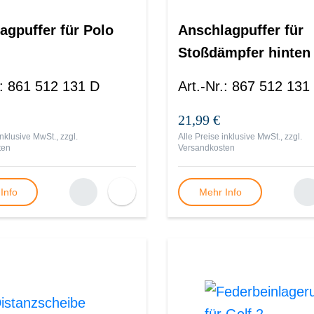
agpuffer für Polo
Anschlagpuffer für
Stoßdämpfer hinten 
Polo 86C
:
861 512 131 D
Art.-Nr.
:
867 512 131
21,99 €
inklusive MwSt., zzgl.
Alle Preise inklusive MwSt., zzgl.
ten
Versandkosten
Info
Mehr Info