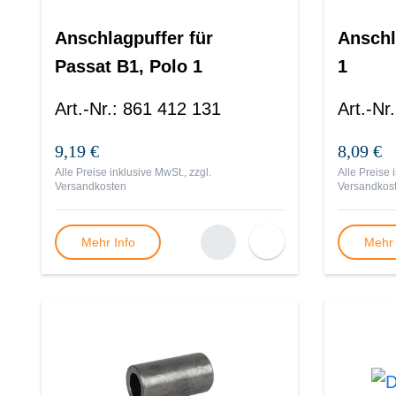
Anschlagpuffer für
Anschl
Passat B1, Polo 1
1
Art.-Nr.
:
861 412 131
Art.-Nr.
9,19 €
8,09 €
Alle Preise inklusive MwSt., zzgl.
Alle Preise 
Versandkosten
Versandkos
Mehr Info
Mehr 