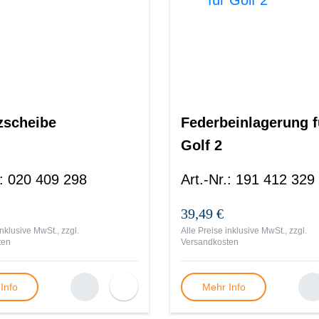
zscheibe
Federbeinlagerung f
Golf 2
:
020 409 298
Art.-Nr.
:
191 412 329
39,49 €
inklusive MwSt., zzgl.
Alle Preise inklusive MwSt., zzgl.
ten
Versandkosten
Info
Mehr Info