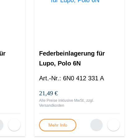
ür
Federbeinlagerung für
Lupo, Polo 6N
Art.-Nr.
:
6N0 412 331 A
21,49 €
Alle Preise inklusive MwSt., zzgl.
Versandkosten
Mehr Info