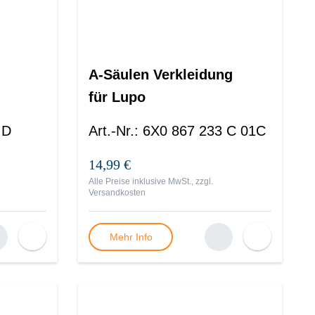
A-Säulen Verkleidung
für Lupo
 D
Art.-Nr.
:
6X0 867 233 C 01C
14,99 €
Alle Preise inklusive MwSt., zzgl.
Versandkosten
Mehr Info