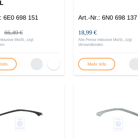
L
:
6E0 698 151
Art.-Nr.
:
6N0 698 137
66,49 €
18,99 €
inklusive MwSt., zzgl.
Alle Preise inklusive MwSt., zzgl.
ten
Versandkosten
Info
Mehr Info