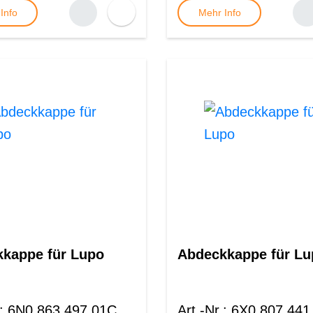
Info
Mehr Info
kappe für Lupo
Abdeckkappe für Lu
:
6N0 863 497 01C
Art.-Nr.
:
6X0 807 441