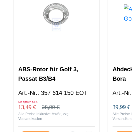
ABS-Rotor für Golf 3,
Abdeck
Passat B3/B4
Bora
Art.-Nr.
:
357 614 150 EOT
Art.-Nr.
Sie sparen
53%
13,49 €
28,99 €
39,99 €
Alle Preise inklusive MwSt., zzgl.
Alle Preise 
Versandkosten
Versandkos