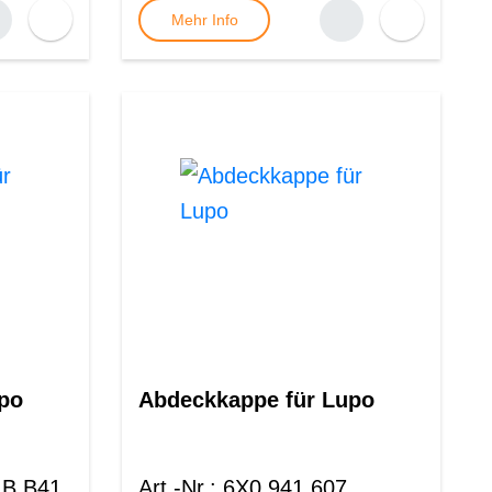
Mehr Info
po
Abdeckkappe für Lupo
 B B41
Art.-Nr.
:
6X0 941 607