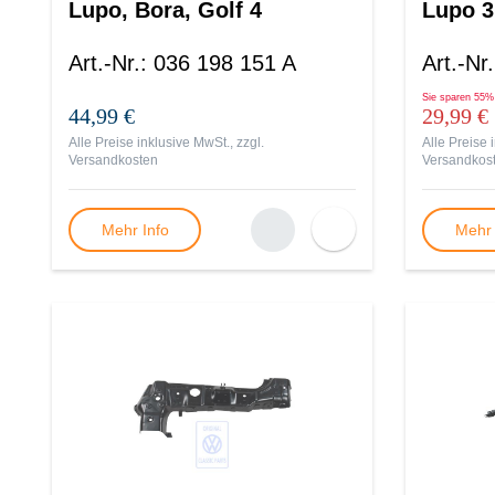
Lupo, Bora, Golf 4
Lupo 3
Art.-Nr.
:
036 198 151 A
Art.-Nr.
Sie sparen
55%
44,99 €
29,99 €
Alle Preise inklusive MwSt., zzgl.
Alle Preise 
Versandkosten
Versandkos
Mehr Info
Mehr 