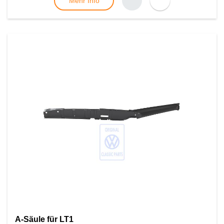
Mehr Info
A-Säule für LT1