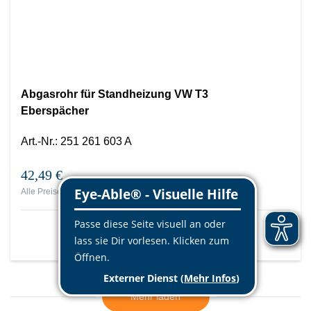
Abgasrohr für Standheizung VW T3
Eberspächer
Art.-Nr.
:
251 261 603 A
42,49 €
Alle Preise inklusive MwSt., zzgl.
Versandkosten
Mehr Info
Mehr laden