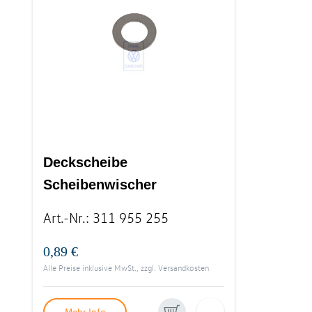
Deckscheibe
Scheibenwischer
verchromt
Art.-Nr.
:
311 955 255
0,89 €
Alle Preise inklusive MwSt., zzgl.
Versandkosten