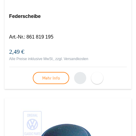
Federscheibe
Art.-Nr.
:
861 819 195
2,49 €
Alle Preise inklusive MwSt., zzgl.
Versandkosten
Mehr Info