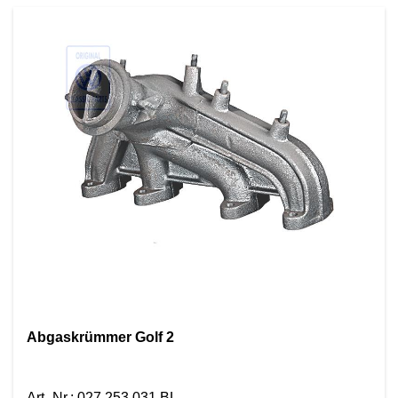
Abgaskrümmer Golf 2
Art.-Nr.
:
027 253 031 BL