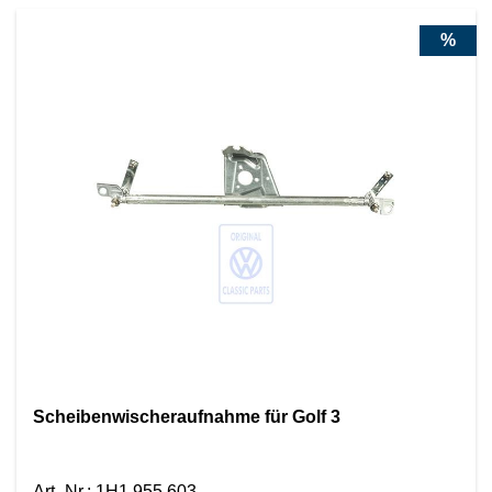
%
Scheibenwischeraufnahme für Golf 3
Art.-Nr.
:
1H1 955 603