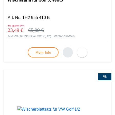
Wischerarm für Golf 3, Vento
Art.-Nr.
:
1H2 955 410 B
Sie sparen
64%
23,49 €
65,99 €
Alle Preise inklusive MwSt., zzgl.
Versandkosten
Mehr Info
%