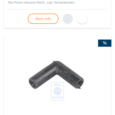
Alle Preise inklusive MwSt., zzgl.
Versandkosten
Mehr Info
%