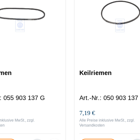
emen
Keilriemen
:
055 903 137 G
Art.-Nr.
:
050 903 137
7,19 €
inklusive MwSt., zzgl.
Alle Preise inklusive MwSt., zzgl.
ten
Versandkosten