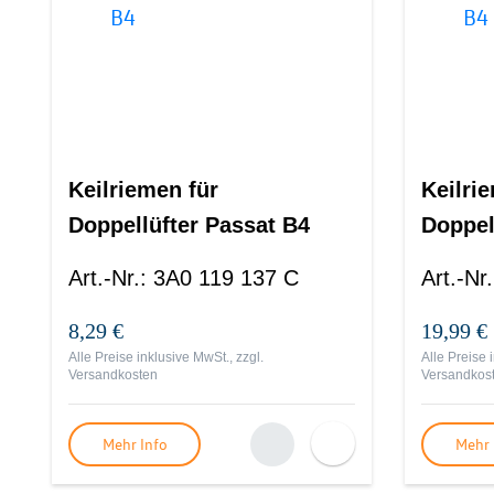
Keilriemen für
Keilri
Doppellüfter Passat B4
Doppel
Art.-Nr.
:
3A0 119 137 C
Art.-Nr.
8,29 €
19,99 €
Alle Preise inklusive MwSt., zzgl.
Alle Preise 
Versandkosten
Versandkos
Mehr Info
Mehr 