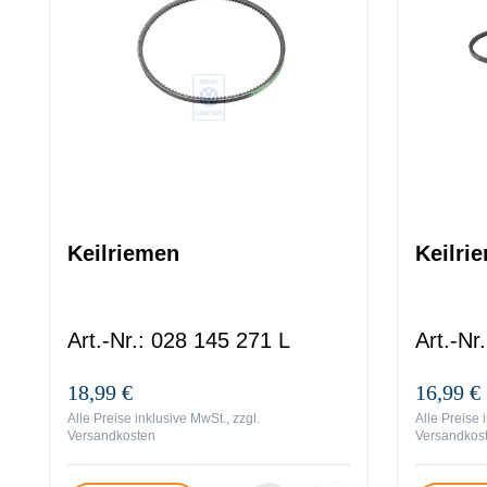
Keilriemen
Keilri
Art.-Nr.
:
028 145 271 L
Art.-Nr.
18,99 €
16,99 €
Alle Preise inklusive MwSt., zzgl.
Alle Preise 
Versandkosten
Versandkos