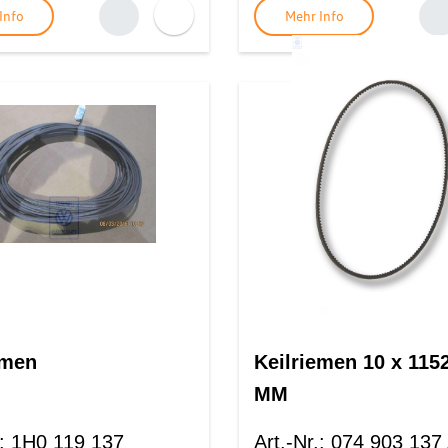
Info
Mehr Info
emen
Keilriemen 10 x 115
MM
:
1H0 119 137
Art.-Nr.
:
074 903 137