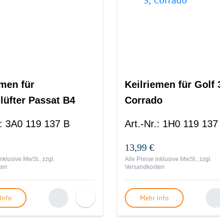
emen für
Keilriemen für Golf 
lüfter Passat B4
Corrado
:
3A0 119 137 B
Art.-Nr.
:
1H0 119 137
13,99 €
inklusive MwSt., zzgl.
Alle Preise inklusive MwSt., zzgl.
ten
Versandkosten
Info
Mehr Info