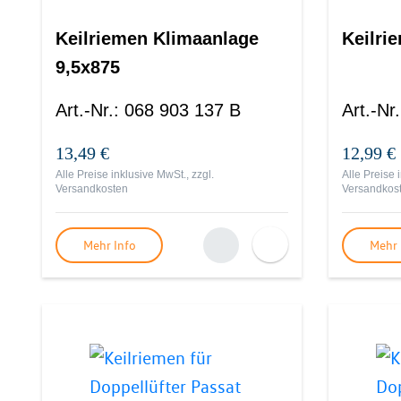
Keilriemen Klimaanlage
Keilri
9,5x875
Art.-Nr.
:
068 903 137 B
Art.-Nr.
13,49 €
12,99 €
Alle Preise inklusive MwSt., zzgl.
Alle Preise 
Versandkosten
Versandkos
Mehr Info
Mehr 