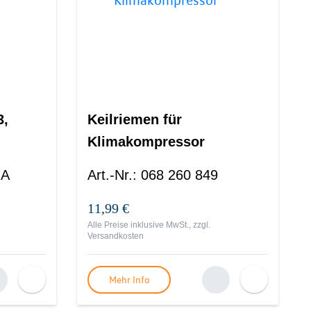
3,
Keilriemen für
Klimakompressor
 A
Art.-Nr.
:
068 260 849
11,99 €
Alle Preise inklusive MwSt., zzgl.
Versandkosten
Mehr Info