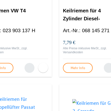
emen VW T4
Keilriemen für 4
Zylinder Diesel-
Motoren
:
023 903 137 H
Art.-Nr.
:
068 145 271
7,79 €
inklusive MwSt., zzgl.
Alle Preise inklusive MwSt., zzgl.
ten
Versandkosten
Info
Mehr Info