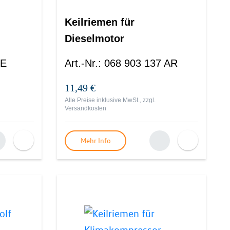
Keilriemen für
Dieselmotor
 E
Art.-Nr.
:
068 903 137 AR
11,49 €
Alle Preise inklusive MwSt., zzgl.
Versandkosten
Mehr Info