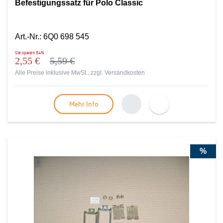
Befestigungssatz für Polo Classic
Art.-Nr.
:
6Q0 698 545
Sie sparen
54%
2,55 €
5,59 €
Alle Preise inklusive MwSt., zzgl.
Versandkosten
Mehr Info
%