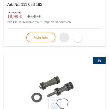
Art.-Nr.
:
111 698 183
Sie sparen
59%
18,99 €
46,49 €
Alle Preise inklusive MwSt., zzgl.
Versandkosten
Mehr Info
%