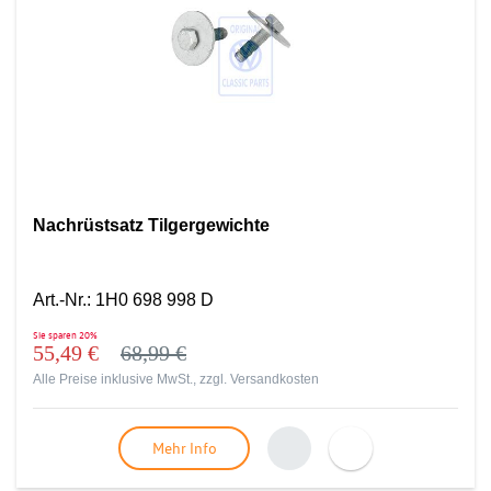
Nachrüstsatz Tilgergewichte
Art.-Nr.
:
1H0 698 998 D
Sie sparen
20%
55,49 €
68,99 €
Alle Preise inklusive MwSt., zzgl.
Versandkosten
Mehr Info