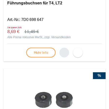
Führungsbuchsen für T4, LT2
Art.-Nr.
:
7D0 698 647
Sie sparen
24%
8,69 €
11,49 €
Alle Preise inklusive MwSt., zzgl.
Versandkosten
Mehr Info
%