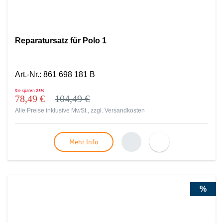
Reparatursatz für Polo 1
Art.-Nr.
:
861 698 181 B
Sie sparen
25%
78,49 €
104,49 €
Alle Preise inklusive MwSt., zzgl.
Versandkosten
Mehr Info
%