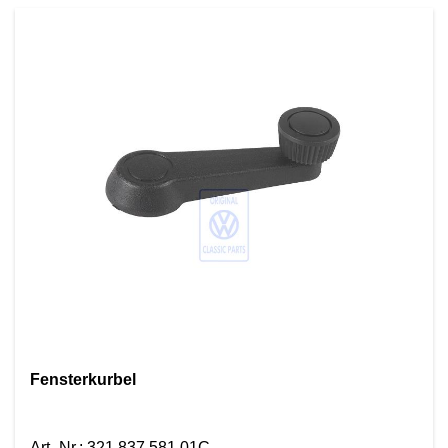
Fensterkurbel
Art.-Nr.
:
321 837 581 01C