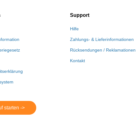
s
Support
Hilfe
nformation
Zahlungs- & Lieferinformationen
eriegesetz
Rücksendungen / Reklamationen
Kontakt
itserklärung
system
f starten ->