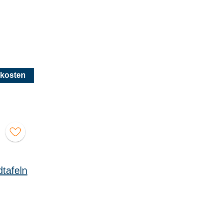
kosten
dtafeln