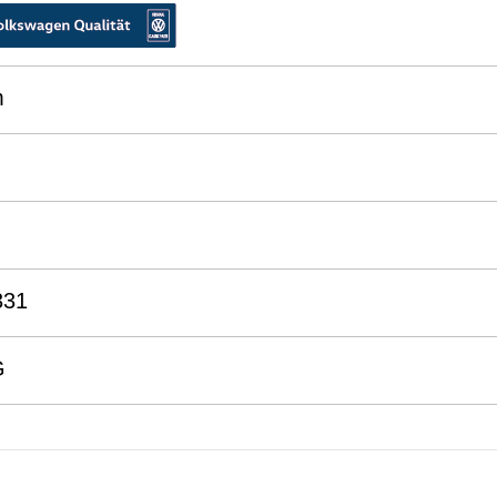
m
331
G