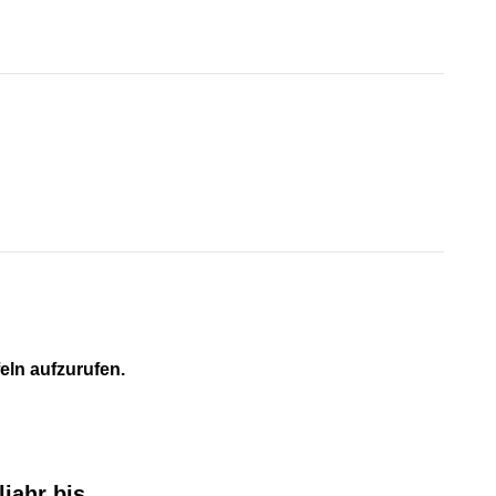
feln aufzurufen.
jahr bis