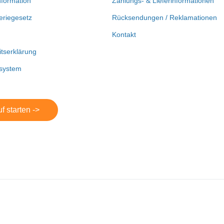
nformation
Zahlungs- & Lieferinformationen
eriegesetz
Rücksendungen / Reklamationen
Kontakt
itserklärung
system
f starten ->