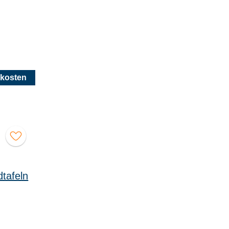
kosten
dtafeln