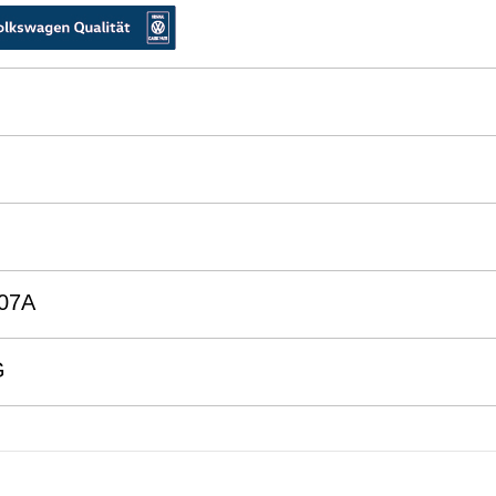
07A
G