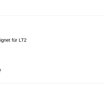
gnet für LT2
Q