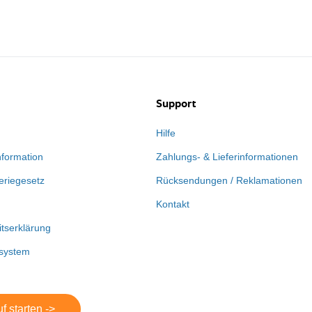
Support
Hilfe
nformation
Zahlungs- & Lieferinformationen
eriegesetz
Rücksendungen / Reklamationen
Kontakt
itserklärung
system
f starten ->