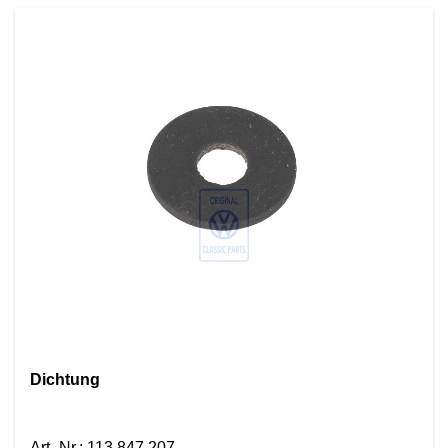
Dichtung
Art.-Nr.
:
113 847 207