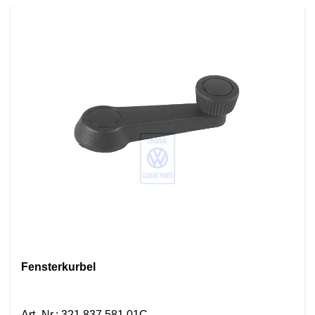
Fensterkurbel
Art.-Nr.
:
321 837 581 01C