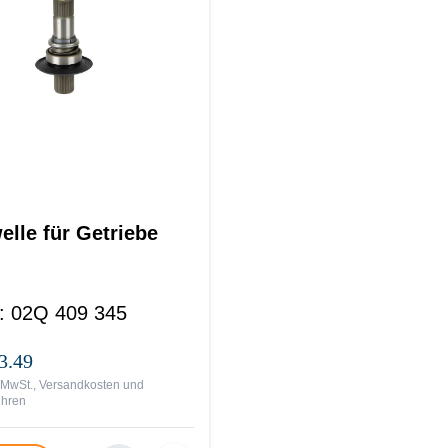
elle für Getriebe
:
02Q 409 345
3.49
. MwSt., Versandkosten und
ühren