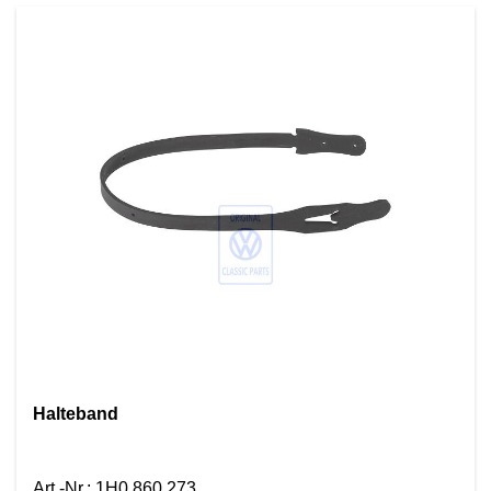
Halteband
Art.-Nr.
:
1H0 860 273