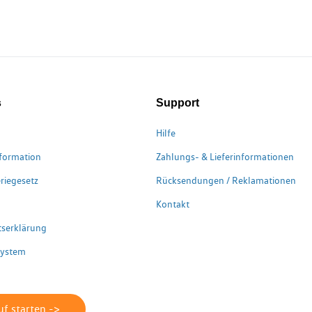
s
Support
Hilfe
formation
Zahlungs- & Lieferinformationen
riegesetz
Rücksendungen / Reklamationen
Kontakt
itserklärung
system
f starten ->