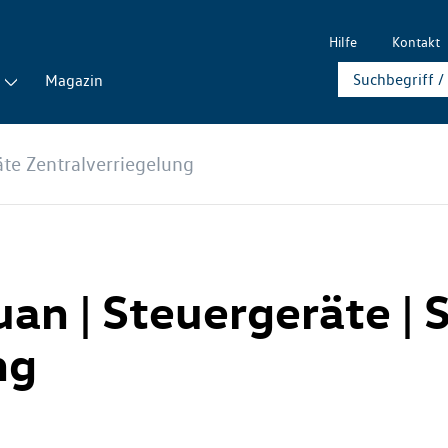
Hilfe
Kontakt
Magazin
te Zentralverriegelung
guan | Steuergeräte |
ng