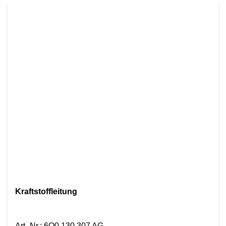
Kraftstoffleitung
Art.-Nr.
:
6Q0 130 307 AG