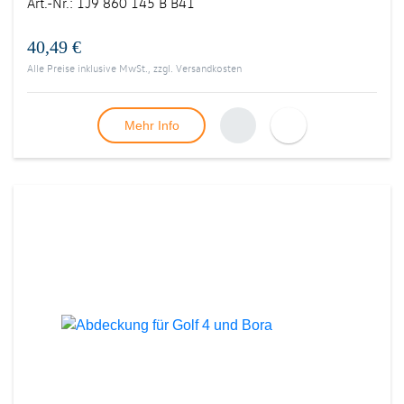
Art.-Nr.
:
1J9 860 145 B B41
40,49 €
Alle Preise inklusive MwSt., zzgl.
Versandkosten
Mehr Info