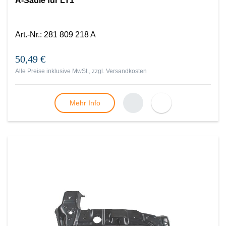
A-Säule für LT1
Art.-Nr.
:
281 809 218 A
50,49 €
Alle Preise inklusive MwSt., zzgl.
Versandkosten
Mehr Info