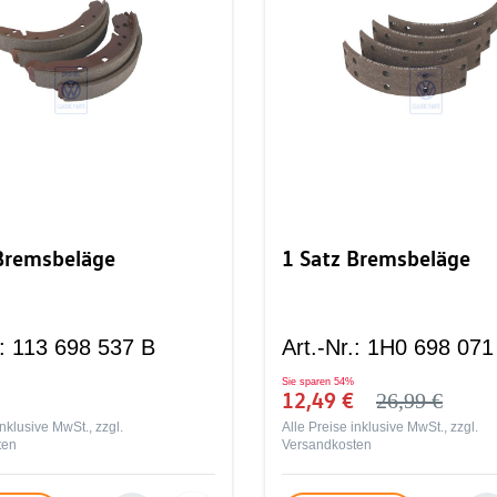
 Bremsbeläge
1 Satz Bremsbeläge
:
113 698 537 B
Art.-Nr.
:
1H0 698 071
Sie sparen
54%
12,49 €
26,99 €
inklusive MwSt., zzgl.
Alle Preise inklusive MwSt., zzgl.
ten
Versandkosten