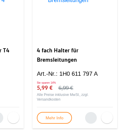
r T4
4 fach Halter für
Bremsleitungen
Art.-Nr.
:
1H0 611 797 A
Sie sparen
14%
5,99 €
6,99 €
Alle Preise inklusive MwSt., zzgl.
Versandkosten
Mehr Info