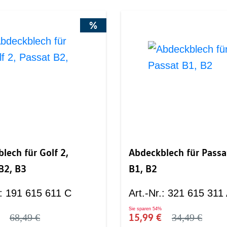
%
lech für Golf 2,
Abdeckblech für Passa
B2, B3
B1, B2
:
191 615 611 C
Art.-Nr.
:
321 615 311
Sie sparen
54%
€
15,99 €
68,49 €
34,49 €