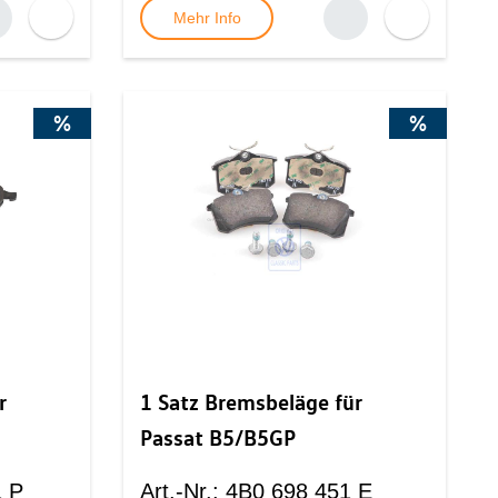
Mehr Info
%
%
r
1 Satz Bremsbeläge für
Passat B5/B5GP
 P
Art.-Nr.
:
4B0 698 451 E