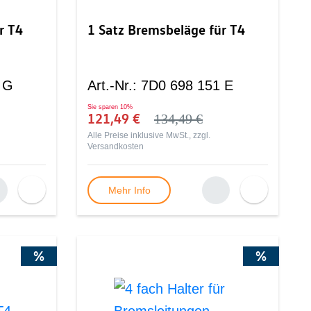
r T4
1 Satz Bremsbeläge für T4
 G
Art.-Nr.
:
7D0 698 151 E
Sie sparen
10%
121,49 €
134,49 €
Alle Preise inklusive MwSt., zzgl.
Versandkosten
Mehr Info
%
%