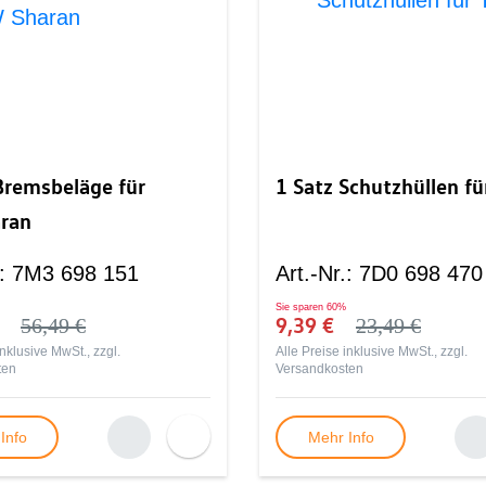
Bremsbeläge für
1 Satz Schutzhüllen fü
ran
:
7M3 698 151
Art.-Nr.
:
7D0 698 470
Sie sparen
60%
€
9,39 €
56,49 €
23,49 €
inklusive MwSt., zzgl.
Alle Preise inklusive MwSt., zzgl.
ten
Versandkosten
Info
Mehr Info