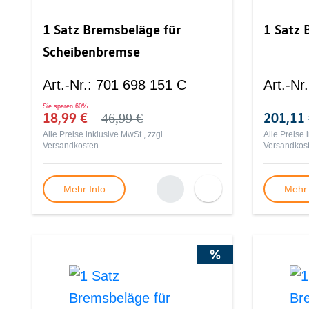
1 Satz Bremsbeläge für
1 Satz 
Scheibenbremse
Art.-Nr.
:
701 698 151 C
Art.-Nr.
Sie sparen
60%
18,99 €
201,11
46,99 €
Alle Preise inklusive MwSt., zzgl.
Alle Preise 
Versandkosten
Versandkos
Mehr Info
Mehr 
%