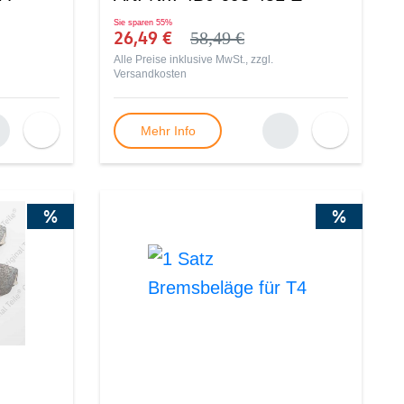
Sie sparen
55%
26,49 €
58,49 €
Alle Preise inklusive MwSt., zzgl.
Versandkosten
Mehr Info
%
%