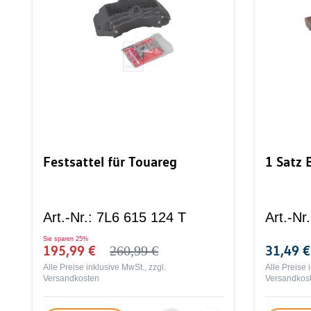
Festsattel für Touareg
1 Satz
Art.-Nr.
:
7L6 615 124 T
Art.-Nr.
Sie sparen
25%
195,99 €
31,49 €
260,99 €
Alle Preise inklusive MwSt., zzgl.
Alle Preise 
Versandkosten
Versandkos