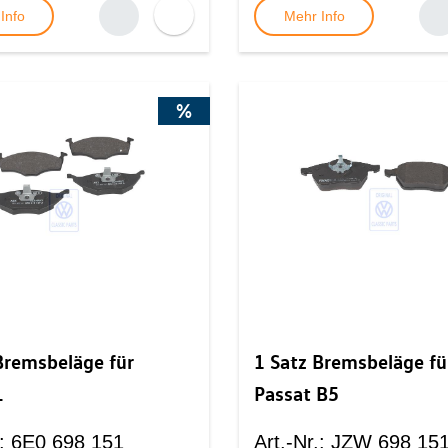
Info
Mehr Info
%
Bremsbeläge für
1 Satz Bremsbeläge fü
L
Passat B5
:
6E0 698 151
Art.-Nr.
:
JZW 698 151