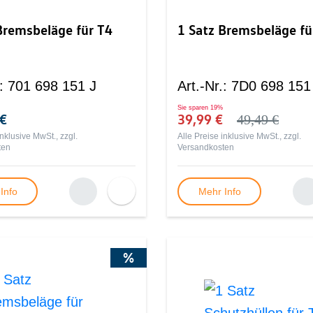
Bremsbeläge für T4
1 Satz Bremsbeläge fü
:
701 698 151 J
Art.-Nr.
:
7D0 698 151
Sie sparen
19%
 €
39,99 €
49,49 €
inklusive MwSt., zzgl.
Alle Preise inklusive MwSt., zzgl.
ten
Versandkosten
Info
Mehr Info
%