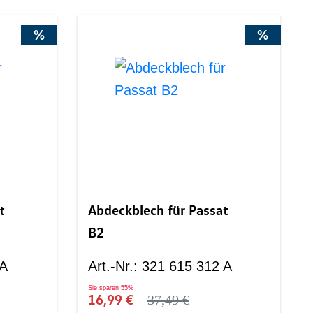
%
%
t
Abdeckblech für Passat
B2
 A
Art.-Nr.
:
321 615 312 A
Sie sparen
55%
16,99 €
37,49 €