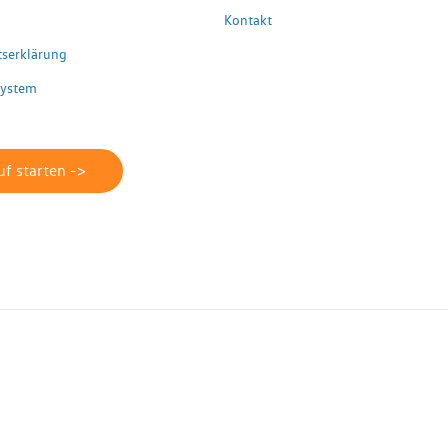
Kontakt
itserklärung
system
f starten ->