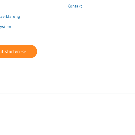
Kontakt
itserklärung
system
f starten ->