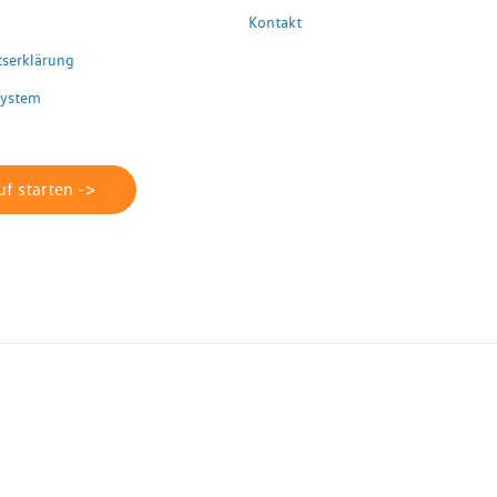
Kontakt
itserklärung
system
f starten ->