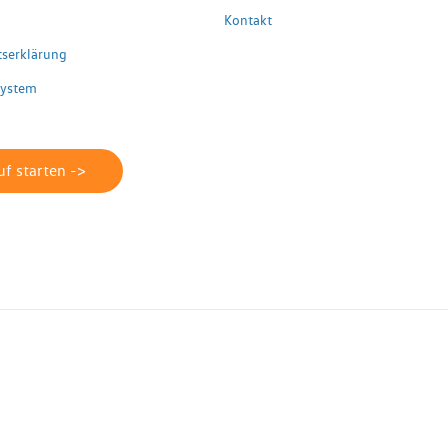
Kontakt
itserklärung
system
f starten ->