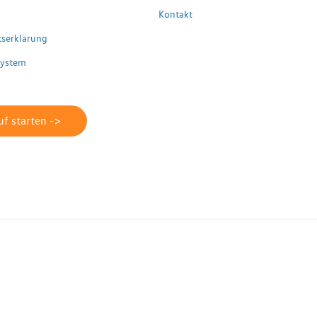
Kontakt
itserklärung
system
f starten ->