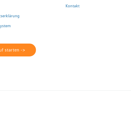
Kontakt
itserklärung
system
f starten ->