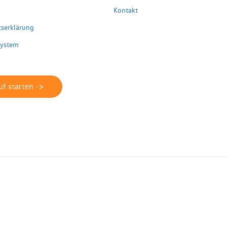
Kontakt
itserklärung
system
f starten ->