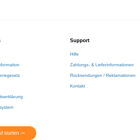
s
Support
Hilfe
nformation
Zahlungs- & Lieferinformationen
eriegesetz
Rücksendungen / Reklamationen
Kontakt
itserklärung
system
f starten ->