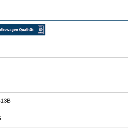
413B
G