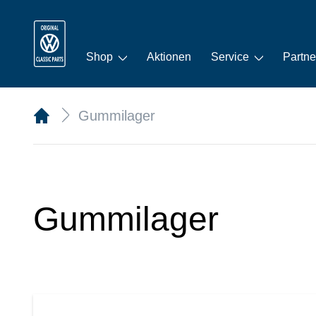
Shop
Aktionen
Service
Partne
Gummilager
Gummilager