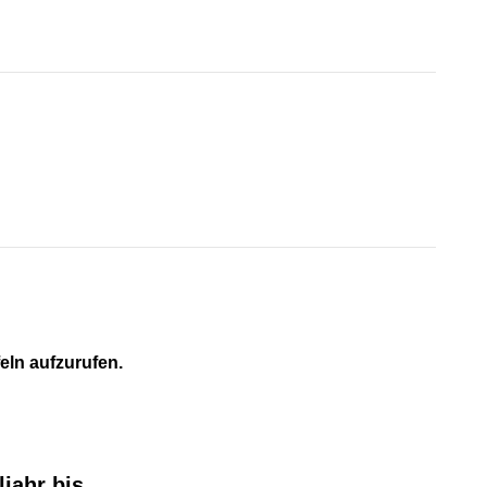
feln aufzurufen.
jahr bis