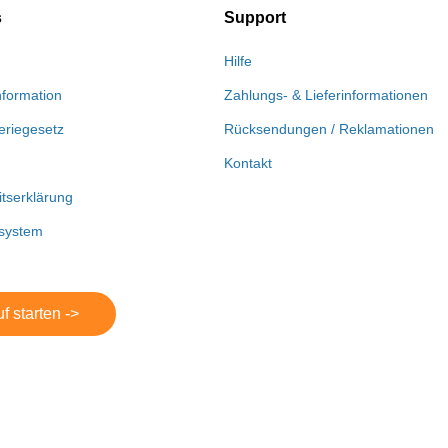
s
Support
Hilfe
nformation
Zahlungs- & Lieferinformationen
eriegesetz
Rücksendungen / Reklamationen
Kontakt
itserklärung
system
f starten ->