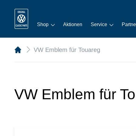
Shop
Aktionen
Service
Partne
VW Emblem für Touareg
VW Emblem für To