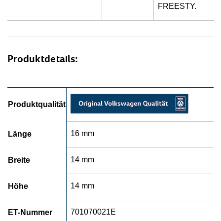
FREESTY.
Produktdetails:
Produktqualität
16 mm
Länge
14 mm
Breite
14 mm
Höhe
701070021E
ET-Nummer