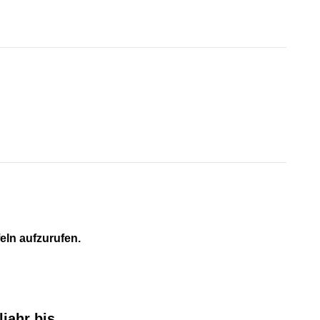
feln aufzurufen.
jahr bis