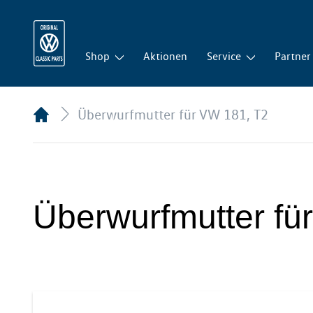
Shop
Aktionen
Service
Partner
Überwurfmutter für VW 181, T2
Überwurfmutter fü