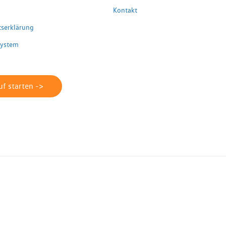
Kontakt
itserklärung
system
f starten ->