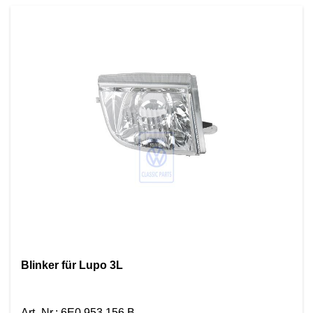
Blinker für Lupo 3L
Art.-Nr.
:
6E0 953 156 B