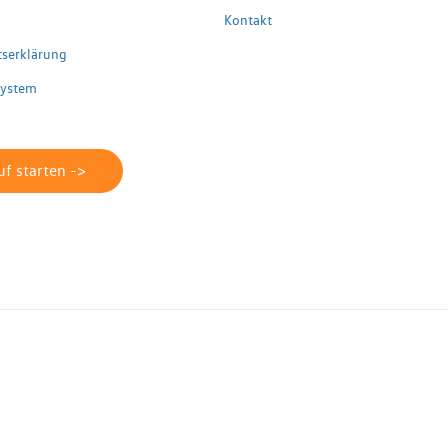
Kontakt
itserklärung
system
f starten ->